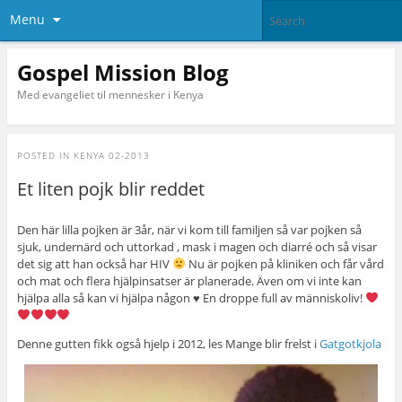
Menu
Gospel Mission Blog
Med evangeliet til mennesker i Kenya
POSTED IN
KENYA 02-2013
Et liten pojk blir reddet
Den här lilla pojken är 3år, när vi kom till familjen så var pojken så
sjuk, undernärd och uttorkad , mask i magen och diarré och så visar
det sig att han också har HIV
Nu är pojken på kliniken och får vård
och mat och flera hjälpinsatser är planerade. Även om vi inte kan
hjälpa alla så kan vi hjälpa någon
♥
En droppe full av människoliv!
Denne gutten fikk også hjelp i 2012, les Mange blir frelst i
Gatgotkjola