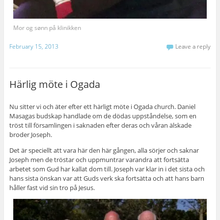
Mor og sønn på klinikken
February 15, 2013
Leave a reply
Härlig möte i Ogada
Nu sitter vi och äter efter ett härligt möte i Ogada church. Daniel
Masagas budskap handlade om de dödas uppståndelse, som en
tröst till församlingen i saknaden efter deras och våran älskade
broder Joseph.
Det är speciellt att vara här den här gången, alla sörjer och saknar
Joseph men de tröstar och uppmuntrar varandra att fortsätta
arbetet som Gud har kallat dom till. Joseph var klar in i det sista och
hans sista önskan var att Guds verk ska fortsätta och att hans barn
håller fast vid sin tro på Jesus.