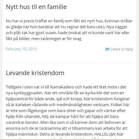
Nytt hus til en familie
Nu har vi precis träffat en familj som fått ett nytt hus, kvinnan strålar
av glädje när hon berättar att nu regnar det bara ute:). Nya väggar
och plåt tak har gjort susen, hade önskat att ni kunde varit här eller
fått på bilder, men täckningen är för svag
February 10, 2013
Leave a reply
Levande kristendom
Tidligere i uten var vi till Namakadero och hade ett litet möte i det
nya kyrkbyggnaden. När ett område får en kyrka blir det som en
hjälpcentral för både ande, själ och kropp. När kristendom fungerar
så är kärleken rådande och medmänskligheten verksam. Folket här
är inte som fågelungar som bara sitter och gapar och väntar efter
hjälp från utlandet, NEJ, de kämpar hårt för att hjälpa att bära
varandras bördor. Men lika som vi så känner dom att behoven är
enorma och de är tacksamma att vi tillsammans kan arbeta för att
hjälpa människor. Detta är levande kristendom, HALLELUJA! När