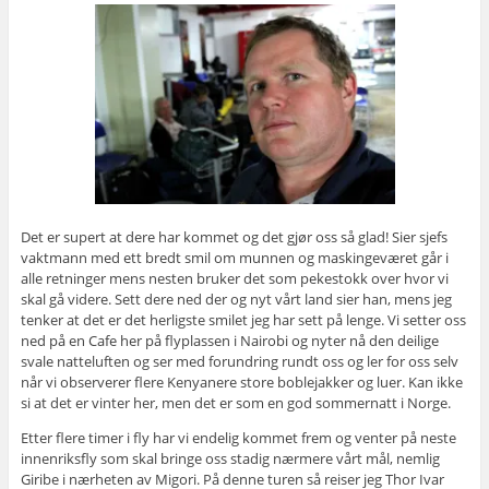
Det er supert at dere har kommet og det gjør oss så glad! Sier sjefs
vaktmann med ett bredt smil om munnen og maskingeværet går i
alle retninger mens nesten bruker det som pekestokk over hvor vi
skal gå videre. Sett dere ned der og nyt vårt land sier han, mens jeg
tenker at det er det herligste smilet jeg har sett på lenge. Vi setter oss
ned på en Cafe her på flyplassen i Nairobi og nyter nå den deilige
svale natteluften og ser med forundring rundt oss og ler for oss selv
når vi observerer flere Kenyanere store boblejakker og luer. Kan ikke
si at det er vinter her, men det er som en god sommernatt i Norge.
Etter flere timer i fly har vi endelig kommet frem og venter på neste
innenriksfly som skal bringe oss stadig nærmere vårt mål, nemlig
Giribe i nærheten av Migori. På denne turen så reiser jeg Thor Ivar